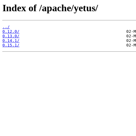
Index of /apache/yetus/
../
0.12.0/
0.13.0/
0.14.1/
0.15.1/