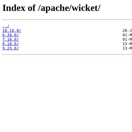
Index of /apache/wicket/
../
10.10.0/
6.30.0/
7.18.0/
8.18.0/
9.23.0/