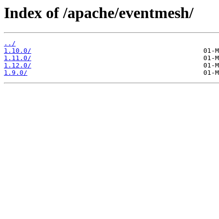
Index of /apache/eventmesh/
../
1.10.0/
1.11.0/
1.12.0/
1.9.0/