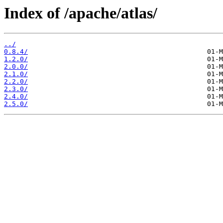
Index of /apache/atlas/
../
0.8.4/
1.2.0/
2.0.0/
2.1.0/
2.2.0/
2.3.0/
2.4.0/
2.5.0/