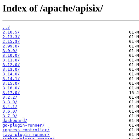
Index of /apache/apisix/
../
2.10.5/
2.13.3/
2.15.3/
2.99.0/
3.0.0/
3.10.0/
3.11.0/
3.12.0/
3.13.0/
3.14.0/
3.14.1/
3.15.0/
3.16.0/
3.17.0/
3.2.2/
3.3.0/
3.4.1/
3.6.0/
3.7.0/
dashboard/
go-plugin-runner/
ingress-controller/
java-plugin-runner/