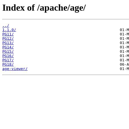
Index of /apache/age/
../
1.1.0/
PG11/
PG12/
PG13/
PG14/
PG15/
PG16/
PG17/
PG18/
age-viewer/